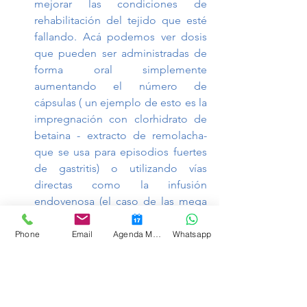
mejorar las condiciones de 
rehabilitación del tejido que esté 
fallando. Acá podemos ver dosis 
que pueden ser administradas de 
forma oral simplemente 
aumentando el número de 
cápsulas ( un ejemplo de esto es la 
impregnación con clorhidrato de 
betaina - extracto de remolacha- 
que se usa para episodios fuertes 
de gastritis) o utilizando vías 
directas como la infusión 
endovenosa (el caso de las mega 
dosis de vitamina C) lo que 
permite evadir algunos 
Phone
Email
Agenda Medicina Funcional
Whatsapp
inconvenientes con la absorción 
intestinal del nutraceutico. 
Así pues es cierto que en algunos casos 