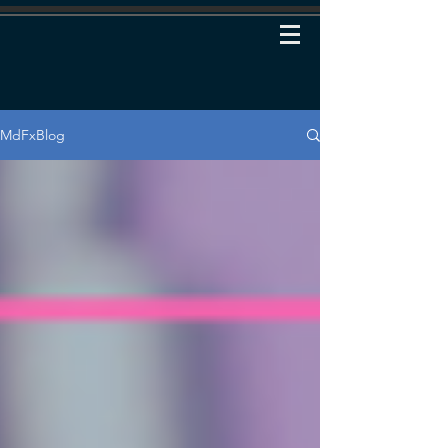
MdFxBlog