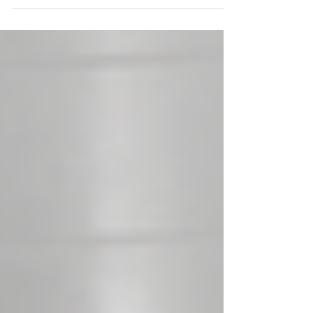
"Disruptores Endocrinos",...